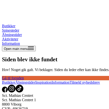
Butikker
Spisesteder
Åbningstider
Aktiviteter
Information
Open main menu
Siden blev ikke fundet
Hov! Noget gik galt. Vi beklager. Siden du leder efter kan ikke findes. 
Gå til forsiden
Butikker
Åbningstider
Inspiration
Information
Tilmeld nyhedsbrev
Sct. Mathias Centret
Sct. Mathias Centret 1
8800 Viborg
CVR: 40626719