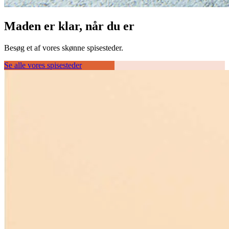
Maden er klar, når du er
Besøg et af vores skønne spisesteder.
Se alle vores spisesteder