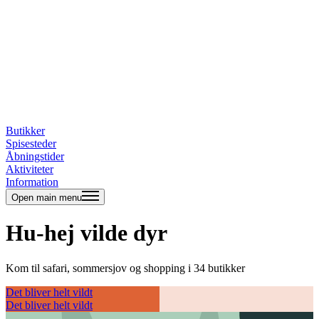
Butikker
Spisesteder
Åbningstider
Aktiviteter
Information
Open main menu
Hu-hej vilde dyr
Kom til safari, sommersjov og shopping i 34 butikker
Det bliver helt vildt
Det bliver helt vildt