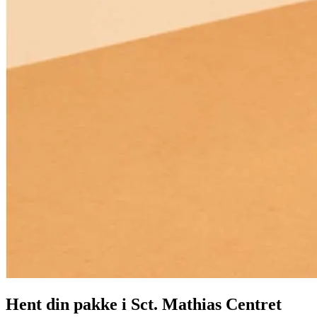
Hent din pakke i Sct. Mathias Centret