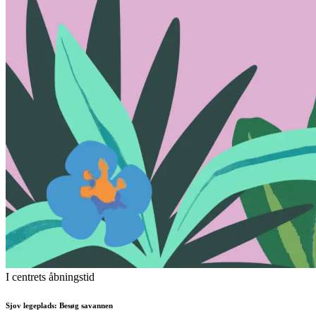
I centrets åbningstid
Sjov legeplads: Besøg savannen