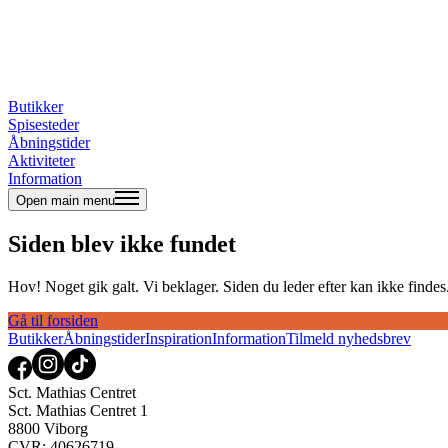
Butikker
Spisesteder
Åbningstider
Aktiviteter
Information
Open main menu
Siden blev ikke fundet
Hov! Noget gik galt. Vi beklager. Siden du leder efter kan ikke findes. 
Gå til forsiden
Butikker
Åbningstider
Inspiration
Information
Tilmeld nyhedsbrev
Sct. Mathias Centret
Sct. Mathias Centret 1
8800 Viborg
CVR: 40626719