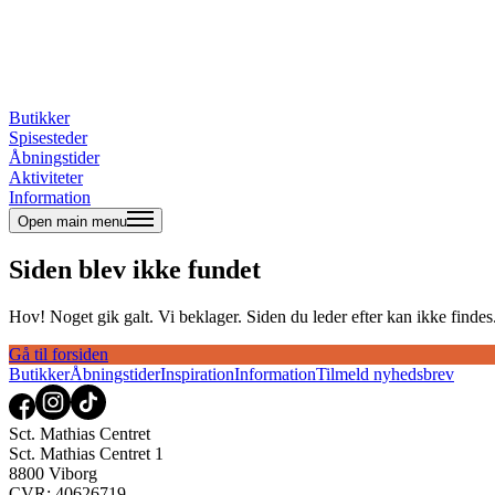
Butikker
Spisesteder
Åbningstider
Aktiviteter
Information
Open main menu
Siden blev ikke fundet
Hov! Noget gik galt. Vi beklager. Siden du leder efter kan ikke findes. 
Gå til forsiden
Butikker
Åbningstider
Inspiration
Information
Tilmeld nyhedsbrev
Sct. Mathias Centret
Sct. Mathias Centret 1
8800 Viborg
CVR: 40626719