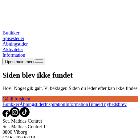
Butikker
Spisesteder
Åbningstider
Aktiviteter
Information
Open main menu
Siden blev ikke fundet
Hov! Noget gik galt. Vi beklager. Siden du leder efter kan ikke findes. 
Gå til forsiden
Butikker
Åbningstider
Inspiration
Information
Tilmeld nyhedsbrev
Sct. Mathias Centret
Sct. Mathias Centret 1
8800 Viborg
CVR: 40626719