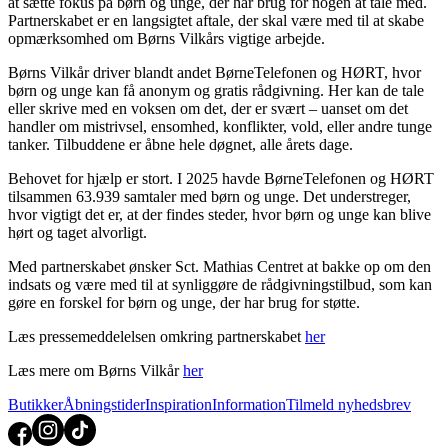
at sætte fokus på børn og unge, der har brug for nogen at tale med.
Partnerskabet er en langsigtet aftale, der skal være med til at skabe
opmærksomhed om Børns Vilkårs vigtige arbejde.
Børns Vilkår driver blandt andet BørneTelefonen og HØRT, hvor
børn og unge kan få anonym og gratis rådgivning. Her kan de tale
eller skrive med en voksen om det, der er svært – uanset om det
handler om mistrivsel, ensomhed, konflikter, vold, eller andre tunge
tanker. Tilbuddene er åbne hele døgnet, alle årets dage.
Behovet for hjælp er stort. I 2025 havde BørneTelefonen og HØRT
tilsammen 63.939 samtaler med børn og unge. Det understreger,
hvor vigtigt det er, at der findes steder, hvor børn og unge kan blive
hørt og taget alvorligt.
Med partnerskabet ønsker Sct. Mathias Centret at bakke op om den
indsats og være med til at synliggøre de rådgivningstilbud, som kan
gøre en forskel for børn og unge, der har brug for støtte.
Læs pressemeddelelsen omkring partnerskabet
her
Læs mere om Børns Vilkår
her
Butikker
Åbningstider
Inspiration
Information
Tilmeld nyhedsbrev