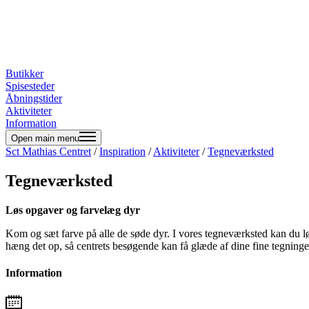
Butikker
Spisesteder
Åbningstider
Aktiviteter
Information
Open main menu
Sct Mathias Centret
/
Inspiration
/
Aktiviteter
/
Tegneværksted
Tegneværksted
Løs opgaver og farvelæg dyr
Kom og sæt farve på alle de søde dyr. I vores tegneværksted kan du lø
hæng det op, så centrets besøgende kan få glæde af dine fine tegning
Information