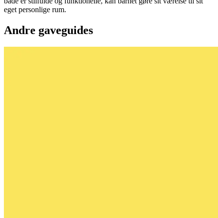
både er stilfulde og funktionelle, kan barnet gøre sit værelse til sit
eget personlige rum.
Andre gaveguides