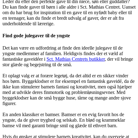
Leder du efter den perfekte gave til din niece, søn eller guddatter?
Du kan finde gaver til børn i alle aldre i Sct. Mathias Centret. Uanset
om du har brug for inspiration til en gave til en nyfødt baby eller til
en teenager, kan du finde et bredt udvalg af gaver, der er alt fra
underholdende til lærerige.
Find gode julegaver til de yngste
Det kan være en udfordring at finde den ideelle julegave til de
yngste medlemmer af familien. Heldigvis findes der et væld af
fantastiske gaveidéer i
Sct. Mathias Centrets butikker
, der vil bringe
stor glæde og begejstring til de små.
Et oplagt valg er at forære legetøj, da det altid er en sikker vinder
hos børn. Byggeklodser er for eksempel en fantastisk gaveidé, da de
ikke kun stimulerer barnets fantasi og kreativitet, men også hjælper
med at udvikle deres finmotorik og problemløsningsevner. Med
byggeklodser kan de små bygge huse, tårne og mange andre sjove
figurer.
En anden klassiker er bamser. Bamser er en evig favorit hos de
yngste, da de giver tryghed og selskab. En blød og krammeklar
bamse vil med garanti bringe smil og glæde til ethvert barn.
Hvis du ønsker at stimulere barnets kreativitet, kan du overveje at