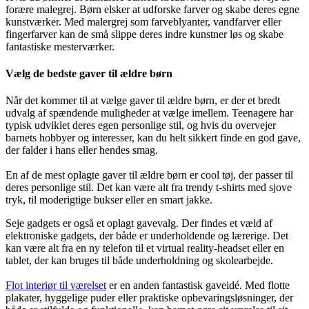
forære malegrej. Børn elsker at udforske farver og skabe deres egne
kunstværker. Med malergrej som farveblyanter, vandfarver eller
fingerfarver kan de små slippe deres indre kunstner løs og skabe
fantastiske mesterværker.
Vælg de bedste gaver til ældre børn
Når det kommer til at vælge gaver til ældre børn, er der et bredt
udvalg af spændende muligheder at vælge imellem. Teenagere har
typisk udviklet deres egen personlige stil, og hvis du overvejer
barnets hobbyer og interesser, kan du helt sikkert finde en god gave,
der falder i hans eller hendes smag.
En af de mest oplagte gaver til ældre børn er cool tøj, der passer til
deres personlige stil. Det kan være alt fra trendy t-shirts med sjove
tryk, til moderigtige bukser eller en smart jakke.
Seje gadgets er også et oplagt gavevalg. Der findes et væld af
elektroniske gadgets, der både er underholdende og lærerige. Det
kan være alt fra en ny telefon til et virtual reality-headset eller en
tablet, der kan bruges til både underholdning og skolearbejde.
Flot interiør til værelset
er en anden fantastisk gaveidé. Med flotte
plakater, hyggelige puder eller praktiske opbevaringsløsninger, der