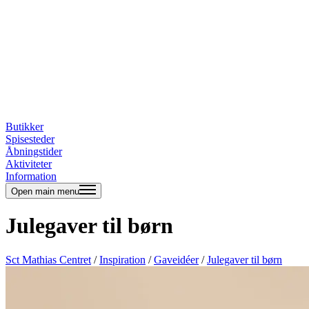
Butikker
Spisesteder
Åbningstider
Aktiviteter
Information
Open main menu
Julegaver til børn
Sct Mathias Centret
/
Inspiration
/
Gaveidéer
/
Julegaver til børn