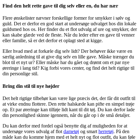
Find den helt rette gave til dig selv eller en, du har nær
Flere ønskelister nævner forskellige former for smykker i sølv og
guld. Det er derfor en god start at undersøge udvalget hos din lokale
guldsmed hos os. Her finder du et flot udvalg af ure og smykker, der
kan skabe glæde ved de fleste. Når du leder efter en gave til venner
eller familie, så er det derfor et oplagt sted at kigge.
Eller hvad med at forkæle dig selv lidt? Der behøver ikke være en
særlig anledning til at give dig selv en lille gave. Måske trænger du
blot til et nyt ur? Eller måske har du gået og drømt om et par nye
øreringe i lang tid? Kig forbi vores center, og find det helt rigtige til
din personlige stil.
Bring din stil til nye højder
Det helt rigtige tilbehør kan være lige præcis det, der får dit outfit til
at virke endnu flottere. Den rette halskæde kan pifte en simpel trøje
op. Et par øreringe kan tilføje lidt kant til dit tøj. Du kan derfor lade
din personlighed skinne igennem, når du går op i de små detaljer.
Du kan derfor med fordel også benytte dig af muligheden for at
undersøge vores udvalg af flot
dametøj
og smart
herretøj
. På den
måde kan du komme hjem med et helt nyt og flot outfit, du kan føle